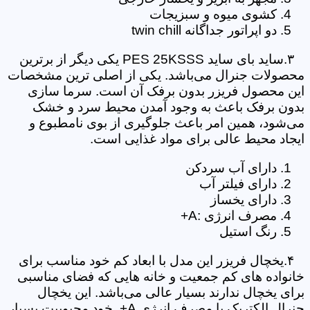
کشوی میوه و سبزیجات
دو اپراتور جداگانه twin chill
۳.ساید بای ساید PES 25KSSS یکی دیگر از برترین
محصولات جنرال می‌باشد. یکی از اصلی ترین مشخصات
این محصول فریزر بدون برفک آن است. سرما سازی
بدون برفک باعث به وجود آمدن محیط سرد و خشک
می‌شود، همین امر باعث جلوگیری از بوی نامطبوع و
ایجاد محیط عالی برای مواد غذایی است.
دارای آب سردکن
دارای فیلتر آب
دارای یخساز
مصرف انرژی :A+
رنگ استیل
۴.یخچال فریزر این مدل با ابعاد کم خود مناسب برای
خانواده های کم جمعیت و خانه هایی که فضای مناسبی
برای یخچال ندارند بسیار عالی می‌باشد. این یخچال
جنرال الکتریک با مصرف انرژی A+ خود محبوبیت بسیار