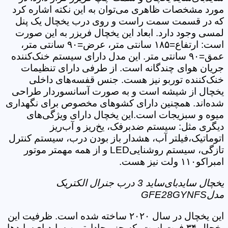
مورد مشخصات ظاهری می‌توان به این نکته اشاره کرد
که در قسمت سمت راست و روی درب یخچال یک پنل
لمسی وجود دارد. ابعاد این یخچال فریزر به این صورت
است: ارتفاع=۱۸۵ سانتی متر، عرض=۹۰ سانتی متر،
عمق=۹۰ سانتی متر. این مدل دارای سیستم خنک‌کننده
جریان هوای چندگانه است. از طرفی دارای تنظیمات
خنک‌کننده توربو نیز هست. جنس قفسه‌های داخلی
یخچال از شیشه است و به صورت آسانسوردار طراحی
شده‌اند. همچنین دارای کشوهای مخصوص برای نگهداری
میوه و سبزیجات است.این یخچال دارای ویژگی‌های
دیگری مثل: سیستم ضدبرفک، یخ‌ریز و آب‌ریز
اتوماتیک،فیلتر آب، هشدار باز بودن درب، سیستم کنترل
تازگی، سیستم روشناییLED و از همه مهمتر موتور
امبراکو۱۱۰ ولت نیز هست.
یخچال سایدبای‌ساید 3 درب جنرال الکتریک
مدلGFE28GYNFS
این یخچال در سال ۲۰۲۰ ساخته شده است. ظرفیت این
یخچال ۳۴ فوت است. که جزو جادارترین سایدبای‌سایدها