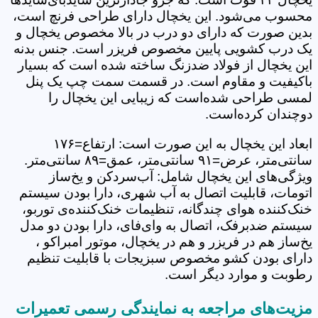
محسوب می‌شود. این یخچال دارای طراحی فرنچ است،
بدین صورت که دارای دو درب در بالا مخصوص یخچال و
یک درب کشویی پایین مخصوص فریزر است. جنس بدنه
این یخچال از فولاد ضدزنگ ساخته شده است که بسیار
باکیفیت و مقاوم است. در قسمت سمت چپ یک پنل
لمسی طراحی شده‌است که زیبایی این یخچال را
دوچندان کرده‌است.
ابعاد این یخچال به این صورت است: ارتفاع=۱۷۶
سانتی‌متر، عرض=۹۱ سانتی‌متر، عمق=۸۹ سانتی‌متر.
ویژگی‌های این یخچال شامل: آب‌سردکن و یخ‌ساز
اتومات، قابلیت اتصال به آب شهری، دارا بودن سیستم
خنک‌کننده هوای چندگانه، تنظیمات خنک‌کننده‌ی توربو،
سیستم ضدبرفک، اتصال به وای‌فای، دارا بودن دو مدل
یخ‌ساز هم در فریزر و هم در یخچال، موتور امبراکو ،
دارای بودن کشو مخصوص سبزیجات با قابلیت تنظیم
رطوبت و موارد دیگر است.
مزیت‌های مراجعه به نمایندگی رسمی تعمیرات