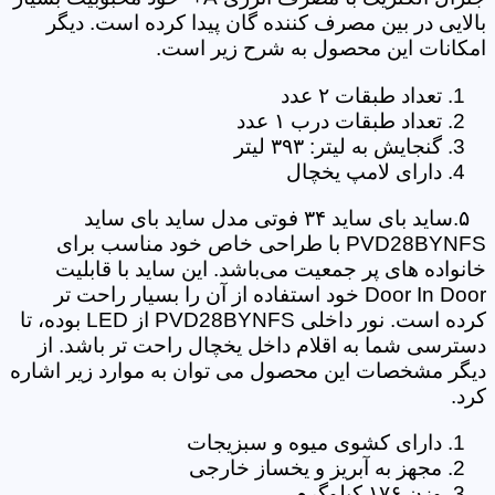
بالایی در بین مصرف کننده گان پیدا کرده است. دیگر
امکانات این محصول به شرح زیر است.
تعداد طبقات ۲ عدد
تعداد طبقات درب ۱ عدد
گنجایش به لیتر: ۳۹۳ لیتر
دارای لامپ یخچال
۵.ساید بای ساید ۳۴ فوتی مدل ساید بای ساید
PVD28BYNFS با طراحی خاص خود مناسب برای
خانواده های پر جمعیت می‌باشد. این ساید با قابلیت
Door In Door خود استفاده از آن را بسیار راحت تر
کرده است. نور داخلی PVD28BYNFS از LED بوده، تا
دسترسی شما به اقلام داخل یخچال راحت تر باشد. از
دیگر مشخصات این محصول می توان به موارد زیر اشاره
کرد.
دارای کشوی میوه و سبزیجات
مجهز به آبریز و یخساز خارجی
وزن ۱۷۶ کیلوگرم