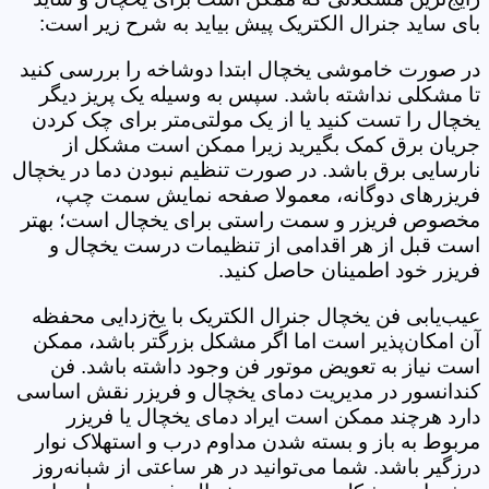
بای ساید جنرال الکتریک پیش بیاید به شرح زیر است:
در صورت خاموشی یخچال ابتدا دوشاخه را بررسی کنید
تا مشکلی نداشته باشد. سپس به وسیله یک پریز دیگر
یخچال را تست کنید یا از یک مولتی‌متر برای چک کردن
جریان برق کمک بگیرید زیرا ممکن است مشکل از
نارسایی برق باشد. در صورت تنظیم نبودن دما در یخچال
فریزرهای دوگانه، معمولا صفحه نمایش سمت چپ،
مخصوص فریزر و سمت راستی برای یخچال است؛ بهتر
است قبل از هر اقدامی از تنظیمات درست یخچال و
فریزر خود اطمینان حاصل کنید.
عیب‌یابی فن یخچال جنرال الکتریک با یخ‌زدایی محفظه
آن امکان‌پذیر است اما اگر مشکل بزرگتر باشد، ممکن
است نیاز به تعویض موتور فن وجود داشته باشد. فن
کندانسور در مدیریت دمای یخچال و فریزر نقش اساسی
دارد هرچند ممکن است ایراد دمای یخچال یا فریزر
مربوط به باز و بسته شدن مداوم درب و استهلاک نوار
درزگیر باشد. شما می‌توانید در هر ساعتی از شبانه‌روز