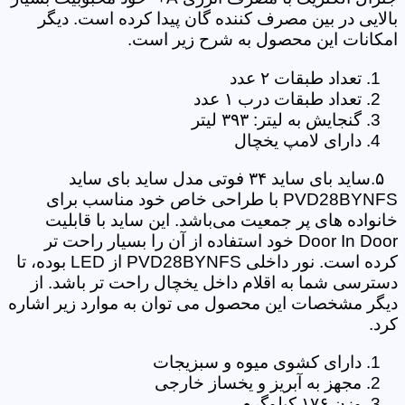
بالایی در بین مصرف کننده گان پیدا کرده است. دیگر
امکانات این محصول به شرح زیر است.
تعداد طبقات ۲ عدد
تعداد طبقات درب ۱ عدد
گنجایش به لیتر: ۳۹۳ لیتر
دارای لامپ یخچال
۵.ساید بای ساید ۳۴ فوتی مدل ساید بای ساید
PVD28BYNFS با طراحی خاص خود مناسب برای
خانواده های پر جمعیت می‌باشد. این ساید با قابلیت
Door In Door خود استفاده از آن را بسیار راحت تر
کرده است. نور داخلی PVD28BYNFS از LED بوده، تا
دسترسی شما به اقلام داخل یخچال راحت تر باشد. از
دیگر مشخصات این محصول می توان به موارد زیر اشاره
کرد.
دارای کشوی میوه و سبزیجات
مجهز به آبریز و یخساز خارجی
وزن ۱۷۶ کیلوگرم