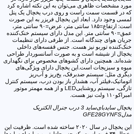
مورد مشخصات ظاهری می‌توان به این نکته اشاره کرد
که در قسمت سمت راست و روی درب یخچال یک پنل
لمسی وجود دارد. ابعاد این یخچال فریزر به این صورت
است: ارتفاع=۱۸۵ سانتی متر، عرض=۹۰ سانتی متر،
عمق=۹۰ سانتی متر. این مدل دارای سیستم خنک‌کننده
جریان هوای چندگانه است. از طرفی دارای تنظیمات
خنک‌کننده توربو نیز هست. جنس قفسه‌های داخلی
یخچال از شیشه است و به صورت آسانسوردار طراحی
شده‌اند. همچنین دارای کشوهای مخصوص برای نگهداری
میوه و سبزیجات است.این یخچال دارای ویژگی‌های
دیگری مثل: سیستم ضدبرفک، یخ‌ریز و آب‌ریز
اتوماتیک،فیلتر آب، هشدار باز بودن درب، سیستم کنترل
تازگی، سیستم روشناییLED و از همه مهمتر موتور
امبراکو۱۱۰ ولت نیز هست.
یخچال سایدبای‌ساید 3 درب جنرال الکتریک
مدلGFE28GYNFS
این یخچال در سال ۲۰۲۰ ساخته شده است. ظرفیت این
یخچال ۳۴ فوت است. که جزو جادارترین سایدبای‌سایدها