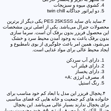
کشوی میوه و سبزیجات
دو اپراتور جداگانه twin chill
۳.ساید بای ساید PES 25KSSS یکی دیگر از برترین
محصولات جنرال می‌باشد. یکی از اصلی ترین مشخصات
این محصول فریزر بدون برفک آن است. سرما سازی
بدون برفک باعث به وجود آمدن محیط سرد و خشک
می‌شود، همین امر باعث جلوگیری از بوی نامطبوع و
ایجاد محیط عالی برای مواد غذایی است.
دارای آب سردکن
دارای فیلتر آب
دارای یخساز
مصرف انرژی :A+
رنگ استیل
۴.یخچال فریزر این مدل با ابعاد کم خود مناسب برای
خانواده های کم جمعیت و خانه هایی که فضای مناسبی
برای یخچال ندارند بسیار عالی می‌باشد. این یخچال
جنرال الکتریک با مصرف انرژی A+ خود محبوبیت بسیار