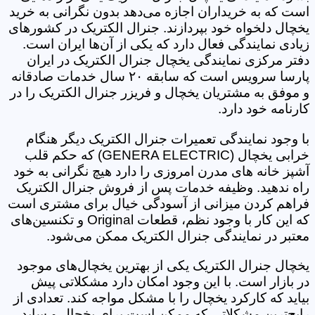
است که به خریداران اجازه می‌دهد بدون نگرانی به خرید
یخچال دلخواه خود بپردازند. جنرال الکتریک در کشورهای
زیادی نمایندگی فعال دارد که یکی از آن‌ها ایران است.
دفتر مرکزی نمایندگی یخچال جنرال الکتریک در ایران
پارسا سرویس است که سابقه ۲۰ سال خدمات صادقانه
و موفق به مشتریان یخچال و فریزر جنرال الکتریک را در
کارنامه خود دارد.
با وجود نمایندگی تعمیرات جنرال الکتریک دیگر هنگام
خرابی یخچال (GENERA ELECTRIC) که حکم قلب
آشپز خانه های مدرن امروزی را دارد هیچ نگرانی به خود
راه ندهید. وظیفه خدمات پس از فروش جنرال الکتریک
فراهم کردن میزانی از آسودگی خیال برای مشتری است
که این کار با وجود نظم، قطعات Original و تکنسین‌های
معتبر در نمایندگی جنرال الکتریک ممکن می‌شود.
یخچال جنرال الکتریک یکی از بهترین یخچال‌های موجود
در بازار است. با این وجود امکان دارد مشکلاتی پیش
بیاید که کارکرد یخچال را با مشکل مواجه کند. تعدادی از
رایج‌ترین مشکلاتی که ممکن است برای یخچال‌ و ساید