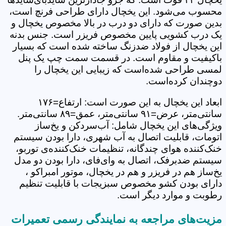
محسوب می‌شود. این یخچال دارای طراحی فرنچ است،
بدین صورت که دارای دو درب در بالا مخصوص یخچال و
یک درب کشویی پایین مخصوص فریزر است. جنس بدنه
این یخچال از فولاد ضدزنگ ساخته شده است که بسیار
باکیفیت و مقاوم است. در قسمت سمت چپ یک پنل
لمسی طراحی شده‌است که زیبایی این یخچال را
دوچندان کرده‌است.
ابعاد این یخچال به این صورت است: ارتفاع=۱۷۶
سانتی‌متر، عرض=۹۱ سانتی‌متر، عمق=۸۹ سانتی‌متر.
ویژگی‌های این یخچال شامل: آب‌سردکن و یخ‌ساز
اتومات، قابلیت اتصال به آب شهری، دارا بودن سیستم
خنک‌کننده هوای چندگانه، تنظیمات خنک‌کننده‌ی توربو،
سیستم ضدبرفک، اتصال به وای‌فای، دارا بودن دو مدل
یخ‌ساز هم در فریزر و هم در یخچال، موتور امبراکو ،
دارای بودن کشو مخصوص سبزیجات با قابلیت تنظیم
رطوبت و موارد دیگر است.
مزیت‌های مراجعه به نمایندگی رسمی تعمیرات