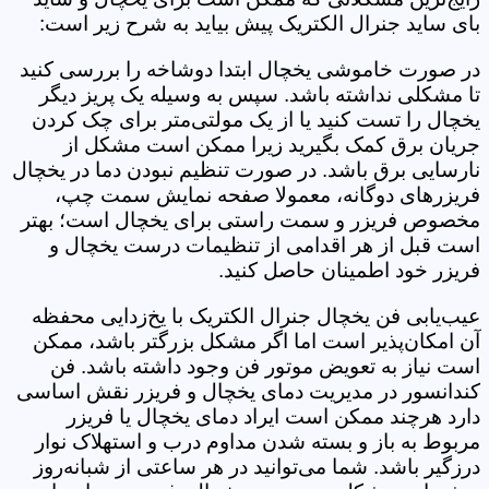
بای ساید جنرال الکتریک پیش بیاید به شرح زیر است:
در صورت خاموشی یخچال ابتدا دوشاخه را بررسی کنید
تا مشکلی نداشته باشد. سپس به وسیله یک پریز دیگر
یخچال را تست کنید یا از یک مولتی‌متر برای چک کردن
جریان برق کمک بگیرید زیرا ممکن است مشکل از
نارسایی برق باشد. در صورت تنظیم نبودن دما در یخچال
فریزرهای دوگانه، معمولا صفحه نمایش سمت چپ،
مخصوص فریزر و سمت راستی برای یخچال است؛ بهتر
است قبل از هر اقدامی از تنظیمات درست یخچال و
فریزر خود اطمینان حاصل کنید.
عیب‌یابی فن یخچال جنرال الکتریک با یخ‌زدایی محفظه
آن امکان‌پذیر است اما اگر مشکل بزرگتر باشد، ممکن
است نیاز به تعویض موتور فن وجود داشته باشد. فن
کندانسور در مدیریت دمای یخچال و فریزر نقش اساسی
دارد هرچند ممکن است ایراد دمای یخچال یا فریزر
مربوط به باز و بسته شدن مداوم درب و استهلاک نوار
درزگیر باشد. شما می‌توانید در هر ساعتی از شبانه‌روز