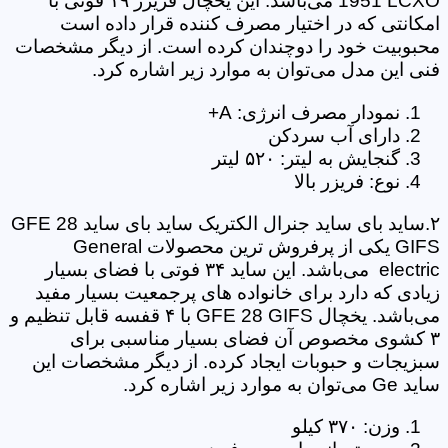
1951 LCXO می‌باشد. این یخچال فریزر ۱۹ فوتی با
امکانتی که در اختیار مصرف کننده قرار داده است
محبوبیت خود را دوچندان کرده است. از دیگر مشخصات
فنی این مدل می‌توان به موارد زیر اشاره کرد.
نمودار مصرف انرژی: A+
دارای آب سردکن
گنجایش به لیتر: ۵۲۰ لیتر
نوع: فریزر بالا
۲.ساید بای ساید جنرال الکتریک ساید بای ساید GFE 28
GIFS یکی از پرفروش ترین محصولات General
electric می‌باشد. این ساید ۳۴ فوتی با فضای بسیار
زیادی که دارد برای خانواده های پرجمعیت بسیار مفید
می‌باشد. یخچال GFE 28 GIFS با ۴ قفسه قابل تنظیم و
۳ کشوی مخصوص آن فضای بسیار مناسبی برای
سبزیجات و حبوبات ایجاد کرده. از دیگر مشخصات این
ساید Ge می‌توان به موارد زیر اشاره کرد.
وزن: ۳۷۰ کیلو