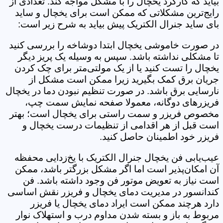
بیاید که کارکرد یخچال را با مشکل مواجه کند. تعدادی از
رایج‌ترین مشکلاتی که ممکن است برای یخچال‌ و ساید
بای ساید جنرال الکتریک پیش بیاید به شرح زیر است:
در صورت خاموشی یخچال ابتدا دوشاخه را بررسی کنید
تا مشکلی نداشته باشد. سپس به وسیله یک پریز دیگر
یخچال را تست کنید یا از یک مولتی‌متر برای چک کردن
جریان برق کمک بگیرید زیرا ممکن است مشکل از
نارسایی برق باشد. در صورت تنظیم نبودن دما در یخچال
فریزرهای دوگانه، معمولا صفحه نمایش سمت چپ،
مخصوص فریزر و سمت راستی برای یخچال است؛ بهتر
است قبل از هر اقدامی از تنظیمات درست یخچال و
فریزر خود اطمینان حاصل کنید.
عیب‌یابی فن یخچال جنرال الکتریک با یخ‌زدایی محفظه
آن امکان‌پذیر است اما اگر مشکل بزرگتر باشد، ممکن
است نیاز به تعویض موتور فن وجود داشته باشد. فن
کندانسور در مدیریت دمای یخچال و فریزر نقش اساسی
دارد هرچند ممکن است ایراد دمای یخچال یا فریزر
مربوط به باز و بسته شدن مداوم درب و استهلاک نوار