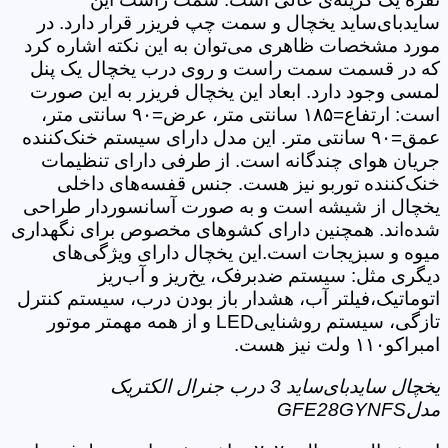
سایدبای‌ساید یخچال و سمت چپ فریزر قرار دارد. در
مورد مشخصات ظاهری می‌توان به این نکته اشاره کرد
که در قسمت سمت راست و روی درب یخچال یک پنل
لمسی وجود دارد. ابعاد این یخچال فریزر به این صورت
است: ارتفاع=۱۸۵ سانتی متر، عرض=۹۰ سانتی متر،
عمق=۹۰ سانتی متر. این مدل دارای سیستم خنک‌کننده
جریان هوای چندگانه است. از طرفی دارای تنظیمات
خنک‌کننده توربو نیز هست. جنس قفسه‌های داخلی
یخچال از شیشه است و به صورت آسانسوردار طراحی
شده‌اند. همچنین دارای کشوهای مخصوص برای نگهداری
میوه و سبزیجات است.این یخچال دارای ویژگی‌های
دیگری مثل: سیستم ضدبرفک، یخ‌ریز و آب‌ریز
اتوماتیک،فیلتر آب، هشدار باز بودن درب، سیستم کنترل
تازگی، سیستم روشناییLED و از همه مهمتر موتور
امبراکو۱۱۰ ولت نیز هست.
یخچال سایدبای‌ساید 3 درب جنرال الکتریک
مدلGFE28GYNFS