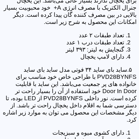
برای یخچال ندارند بسیار عالی می‌باشد. این یخچال
جنرال الکتریک با مصرف انرژی A+ خود محبوبیت بسیار
بالایی در بین مصرف کننده گان پیدا کرده است. دیگر
امکانات این محصول به شرح زیر است.
تعداد طبقات ۲ عدد
تعداد طبقات درب ۱ عدد
گنجایش به لیتر: ۳۹۳ لیتر
دارای لامپ یخچال
۵.ساید بای ساید ۳۴ فوتی مدل ساید بای ساید
PVD28BYNFS با طراحی خاص خود مناسب برای
خانواده های پر جمعیت می‌باشد. این ساید با قابلیت
Door In Door خود استفاده از آن را بسیار راحت تر
کرده است. نور داخلی PVD28BYNFS از LED بوده، تا
دسترسی شما به اقلام داخل یخچال راحت تر باشد. از
دیگر مشخصات این محصول می توان به موارد زیر اشاره
کرد.
دارای کشوی میوه و سبزیجات