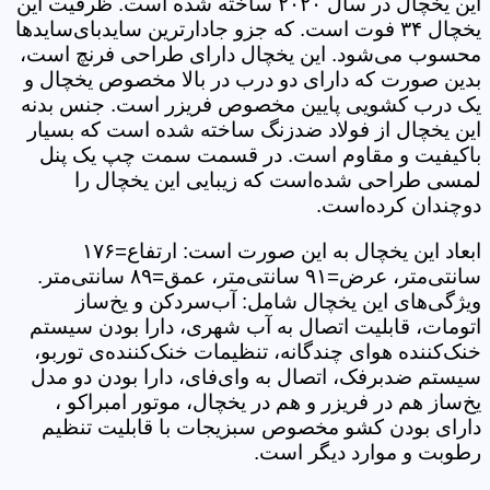
این یخچال در سال ۲۰۲۰ ساخته شده است. ظرفیت این
یخچال ۳۴ فوت است. که جزو جادارترین سایدبای‌سایدها
محسوب می‌شود. این یخچال دارای طراحی فرنچ است،
بدین صورت که دارای دو درب در بالا مخصوص یخچال و
یک درب کشویی پایین مخصوص فریزر است. جنس بدنه
این یخچال از فولاد ضدزنگ ساخته شده است که بسیار
باکیفیت و مقاوم است. در قسمت سمت چپ یک پنل
لمسی طراحی شده‌است که زیبایی این یخچال را
دوچندان کرده‌است.
ابعاد این یخچال به این صورت است: ارتفاع=۱۷۶
سانتی‌متر، عرض=۹۱ سانتی‌متر، عمق=۸۹ سانتی‌متر.
ویژگی‌های این یخچال شامل: آب‌سردکن و یخ‌ساز
اتومات، قابلیت اتصال به آب شهری، دارا بودن سیستم
خنک‌کننده هوای چندگانه، تنظیمات خنک‌کننده‌ی توربو،
سیستم ضدبرفک، اتصال به وای‌فای، دارا بودن دو مدل
یخ‌ساز هم در فریزر و هم در یخچال، موتور امبراکو ،
دارای بودن کشو مخصوص سبزیجات با قابلیت تنظیم
رطوبت و موارد دیگر است.